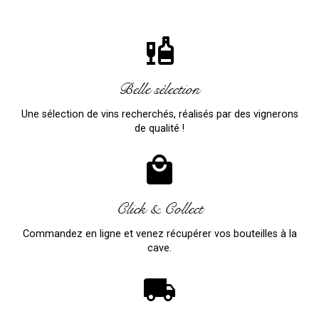
liquor
Belle sélection
Une sélection de vins recherchés, réalisés par des vignerons
de qualité !
local_mall
Click & Collect
Commandez en ligne et venez récupérer vos bouteilles à la
cave.
local_shipping