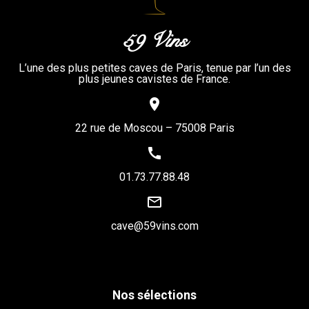
59 Vins
L’une des plus petites caves de Paris, tenue par l’un des
plus jeunes cavistes de France.
place
22 rue de Moscou – 75008 Paris
call
01.73.77.88.48
mail_outline
cave@59vins.com
Nos sélections