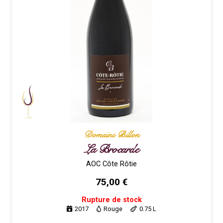
Domaine Billon
La Brocarde
AOC Côte Rôtie
75,00
€
Rupture de stock
2017
Rouge
0.75 L