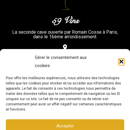
59 Vins
La seconde cave ouverte par Romain Cosse à Paris,
dans le 16ème arrondissement.
place
3 Rue Duban – 75016 Paris
Gérer le consentement aux
cookies
call
01.83.92.08.84
Pour offrir les meilleures expériences, nous utilisons des technologies
telles que les cookies pour stocker et/ou accéder aux informations des
mail_outline
appareils. Le fait de consentir à ces technologies nous permettra de
traiter des données telles que le comportement de navigation ou les ID
cave@59vins.com
uniques sur ce site. Le fait de ne pas consentir ou de retirer son
consentement peut avoir un effet négatif sur certaines caractéristiques
et fonctions.
Accepter