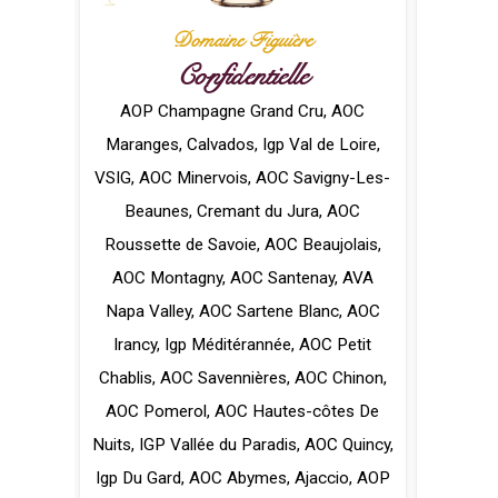
Domaine Figuière
Confidentielle
AOP Champagne Grand Cru
,
AOC
Maranges
,
Calvados
,
Igp Val de Loire
,
VSIG
,
AOC Minervois
,
AOC Savigny-Les-
Beaunes
,
Cremant du Jura
,
AOC
Roussette de Savoie
,
AOC Beaujolais
,
AOC Montagny
,
AOC Santenay
,
AVA
Napa Valley
,
AOC Sartene Blanc
,
AOC
Irancy
,
Igp Méditérannée
,
AOC Petit
Chablis
,
AOC Savennières
,
AOC Chinon
,
AOC Pomerol
,
AOC Hautes-côtes De
Nuits
,
IGP Vallée du Paradis
,
AOC Quincy
,
Igp Du Gard
,
AOC Abymes
,
Ajaccio
,
AOP