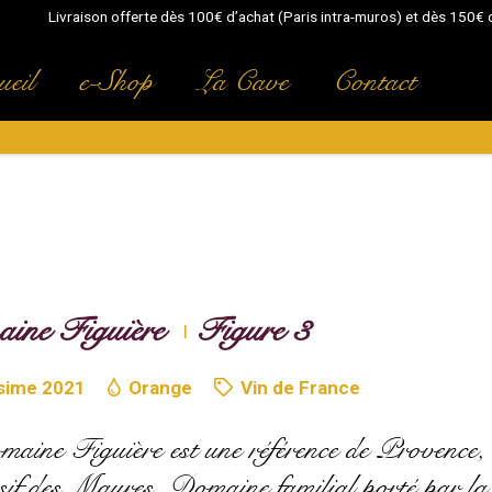
Livraison offerte dès 100€ d’achat (Paris intra-muros) et dès 150€ d
eil
e-Shop
La Cave
Contact
ine Figuière
Figure 3
I
ésime
2021
Orange
Vin de France
aine Figuière est une référence de Provence,
sif des Maures. Domaine familial porté par la 