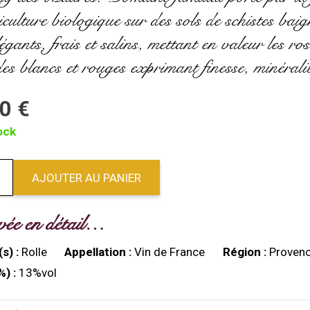
iculture biologique sur des sols de schistes baig
légants, frais et salins, mettant en valeur les r
des blancs et rouges exprimant finesse, minéralit
00
€
ock
é
AJOUTER AU PANIER
vée en détail…
s) :
Rolle
Appellation :
Vin de France
Région :
Proven
%) :
13%vol