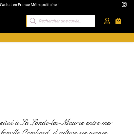
’achat en France Métropolitaine !
Recherche
local_mall
de
produits
 situé à La Londe-les-Maures entre mer
famille Combard, il cultive ses vignes