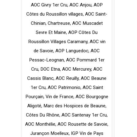
AOC Givry 1er Cru
,
AOC Anjou
,
AOP
Côtes du Roussillon villages
,
AOC Saint-
Chinian
,
Chartreuse
,
AOC Muscadet
Sevre Et Maine
,
AOP Côtes Du
Roussillon Villages Caramany
,
AOC vin
de Savoie
,
AOP Languedoc
,
AOC
Pessac-Leognan
,
AOC Pommard 1er
Cru
,
DOC Etna
,
AOC Mercurey
,
AOC
Cassis Blanc
,
AOC Reuilly
,
AOC Beaune
1er Cru
,
AOC Patrimonio
,
AOC Saint
Pourçain
,
Vin de France
,
AOC Bourgogne
Aligoté
,
Marc des Hospices de Beaune
,
Côtes Du Rhône
,
AOC Santenay 1er Cru
,
AOC Monthélie
,
AOC Rousette de Savoie
,
Jurançon Moelleux
,
IGP Vin de Pays