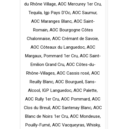
du Rhône Village
,
AOC Mercurey 1er Cru
,
Tequila
,
Igp Pays D'Oc
,
AOC Saumur
,
AOC Maranges Blanc
,
AOC Saint-
Romain
,
AOC Bourgogne Côtes
Chalonnaise
,
AOC Crémant de Savoie
,
AOC Côteaux du Languedoc
,
AOC
Margaux
,
Pommard 1er Cru
,
AOC Saint-
Emilion Grand Cru
,
AOC Côtes-du-
Rhône-Villages
,
AOC Cassis rosé
,
AOC
Reuilly Blanc
,
AOC Bourgueil
,
Sans-
Alcool
,
IGP Languedoc
,
AOC Palette
,
AOC Rully 1er Cru
,
AOC Pommard
,
AOC
Clos du Breuil
,
AOC Santenay Blanc
,
AOC
Blanc de Noirs 1er Cru
,
AOC Mondeuse
,
Pouilly-Fumé
,
AOC Vacqueyras
,
Whisky
,