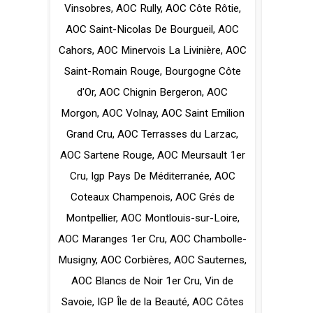
Vinsobres
,
AOC Rully
,
AOC Côte Rôtie
,
AOC Saint-Nicolas De Bourgueil
,
AOC
Cahors
,
AOC Minervois La Livinière
,
AOC
Saint-Romain Rouge
,
Bourgogne Côte
d'Or
,
AOC Chignin Bergeron
,
AOC
Morgon
,
AOC Volnay
,
AOC Saint Emilion
Grand Cru
,
AOC Terrasses du Larzac
,
AOC Sartene Rouge
,
AOC Meursault 1er
Cru
,
Igp Pays De Méditerranée
,
AOC
Coteaux Champenois
,
AOC Grés de
Montpellier
,
AOC Montlouis-sur-Loire
,
AOC Maranges 1er Cru
,
AOC Chambolle-
Musigny
,
AOC Corbières
,
AOC Sauternes
,
AOC Blancs de Noir 1er Cru
,
Vin de
Savoie
,
IGP Île de la Beauté
,
AOC Côtes