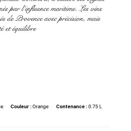
nés par l’influence maritime. Les vins
osés de Provence avec précision, mais
é et équilibre
ce
Couleur :
Orange
Contenance :
0.75 L