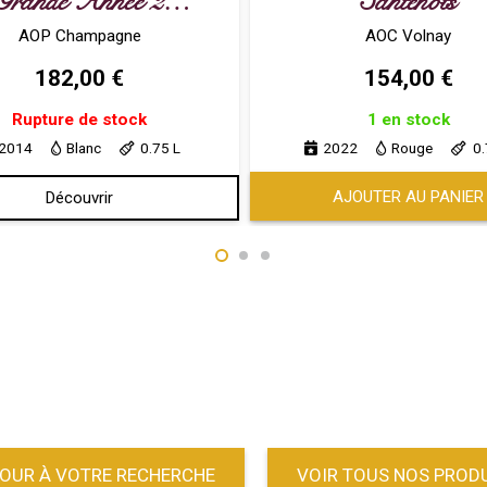
La Grande Année 2014
Santenots
AOP Champagne
AOC Volnay
182,00
€
154,00
€
Rupture de stock
1 en stock
2014
Blanc
0.75 L
2022
Rouge
0.
AJOUTER AU PANIER
Découvrir
OUR À VOTRE RECHERCHE
VOIR TOUS NOS PROD