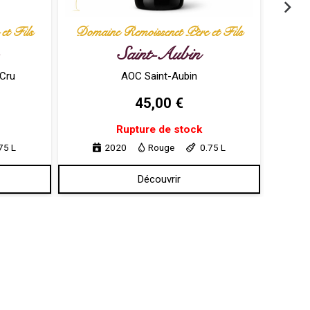
et Fils
Domaine Remoissenet Père et Fils
Doma
Saint-Aubin
 Cru
AOC Saint-Aubin
45,00
€
Rupture de stock
75 L
2020
Rouge
0.75 L
Découvrir