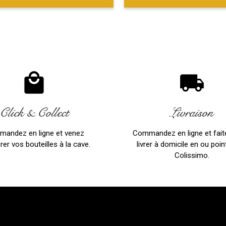
local_mall
local_shipping
Click & Collect
Livraison
andez en ligne et venez
Commandez en ligne et fait
rer vos bouteilles à la cave.
livrer à domicile en ou point
Colissimo.