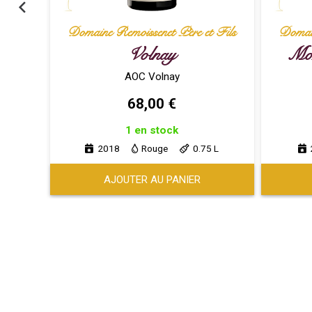
 Fils
Domaine Remoissenet Père et Fils
Domain
Volnay
Mon
AOC Volnay
68,00
€
1 en stock
 L
2018
Rouge
0.75 L
AJOUTER AU PANIER