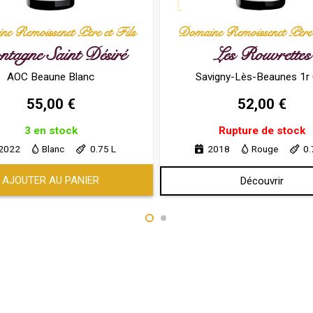
e Remoissenet Père et Fils
Domaine Remoissenet Père 
tagne Saint Désiré
Les Rouvrettes
AOC Beaune Blanc
Savigny-Lès-Beaunes 1r
55,00
€
52,00
€
3 en stock
Rupture de stock
2022
Blanc
0.75 L
2018
Rouge
0.
AJOUTER AU PANIER
Découvrir