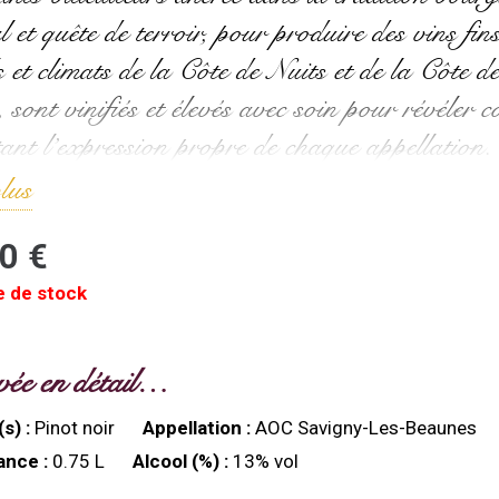
l et quête de terroir, pour produire des vins fins
ls et climats de la Côte de Nuits et de la Côte
 sont vinifiés et élevés avec soin pour révéler c
tant l’expression propre de chaque appellation.
lus
00
€
e de stock
vée en détail…
s) :
Pinot noir
Appellation :
AOC Savigny-Les-Beaunes
nce :
0.75 L
Alcool (%) :
13% vol