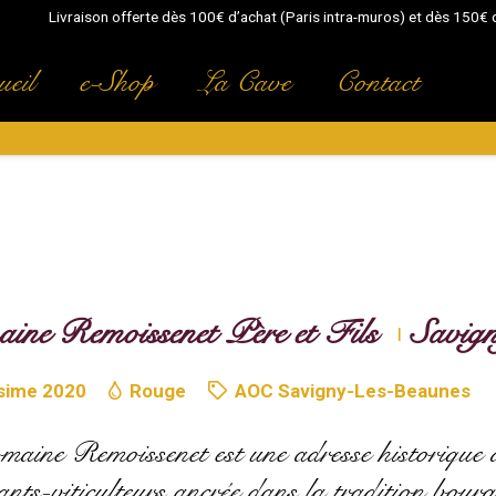
Livraison offerte dès 100€ d’achat (Paris intra-muros) et dès 150€ d
eil
e-Shop
La Cave
Contact
ne Remoissenet Père et Fils
Savig
I
ésime
2020
Rouge
AOC Savigny-Les-Beaunes
aine Remoissenet est une adresse historique 
ants-viticulteurs ancrée dans la tradition bour