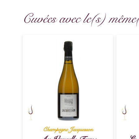
Cuvées avec le(s) même
Champagne Jacquesson