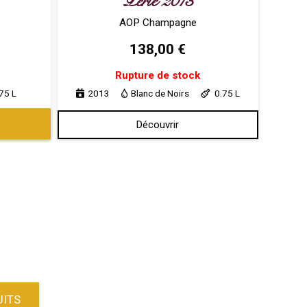
Perle 2013
AOP Champagne
138,00
€
Rupture de stock
75 L
2013
Blanc de Noirs
0.75 L
Découvrir
UITS