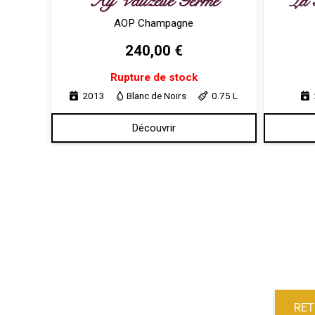
ier Cru Clos Des Mouches
Ay Vauzelle Terme
AOP Champagne
240,00
€
Rupture de stock
2013
Blanc de Noirs
0.75 L
Découvrir
RET