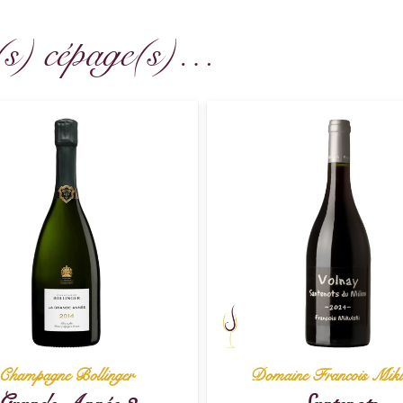
(s) cépage(s)…
Champagne Bollinger
Domaine Francois Miku