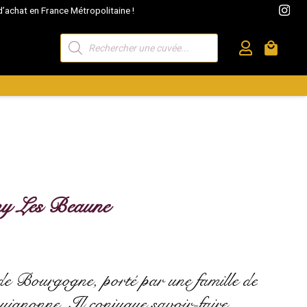
’achat en France Métropolitaine !
Recherche
local_mall
de
produits
ny Les Beaune
de Bourgogne, porté par une famille de
guignonne. Il conjugue savoir-faire