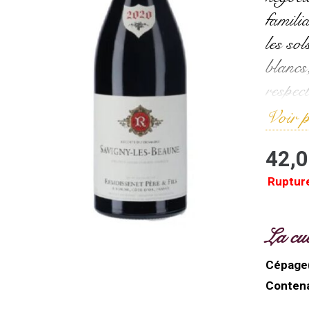
familia
les so
blancs,
respec
Voir p
42,
Ruptur
La cu
Cépage(
Contena